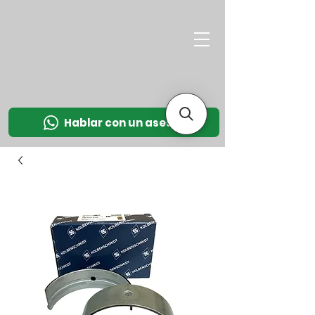
M
OT
CO
L
Hablar con un asesor