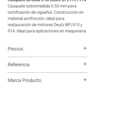
Casquete sobremedida 0.50 mm para
rectificación de cigüeñal. Construcción en
material antifricción, ideal para
restauración de motores Deutz BFL913 y
914. Ideal para aplicaciones en maquinaria
agrícola, construcción, minería y
generación de energía disponible en
Precios.
Bogotá, Colombia. Consíguelo ahora en
Motores Colombia.
¿Tienes dudas o no te deja comprar?
Referencia
Contáctanos al
PBX 310 418 0594
—
nuestros asesores te confirmarán
78276620
disponibilidad, precios y descuentos
Marca Producto.
especiales. ¡En Motores Colombia siempre
hay una solución diésel para ti!
KS GERMANY