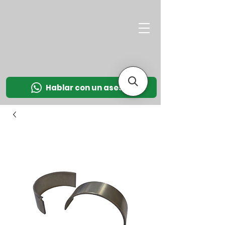
M
OT
CO
L
Hablar con un asesor