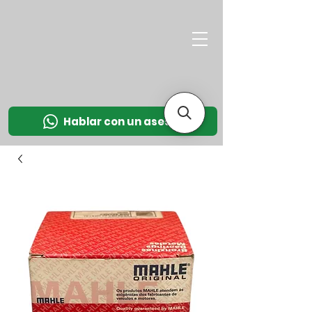
M
OT
CO
L
Hablar con un asesor