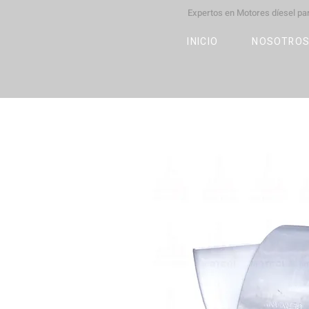
Expertos en Motores díesel p
M
OT
CO
L
INICIO
NOSOTRO