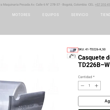
ara Maquinaria Pesada
Av. Calle 6 N° 27B-37 -
Bogotá, Colombia CEL:
+57 310 41
S
MOTORES
EQUIPOS
SERVICIO
TIEN
SKU: 41-TD226-K,50
Casquete de
TD226B–WP
Cantidad
*
Ag