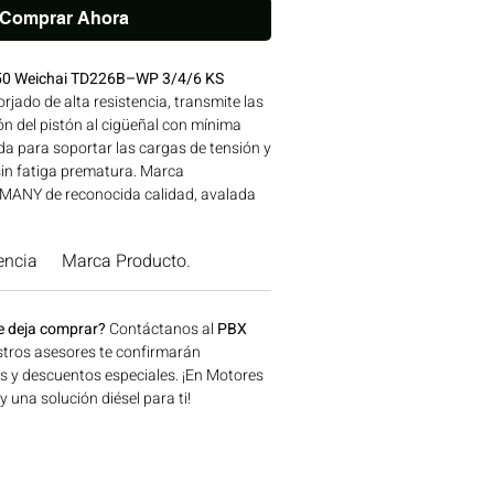
Comprar Ahora
.50 Weichai TD226B–WP 3/4/6 KS
rjado de alta resistencia, transmite las
n del pistón al cigüeñal con mínima
a para soportar las cargas de tensión y
sin fatiga prematura. Marca
ANY de reconocida calidad, avalada
res WEICHAI. Compatibilidad: SERIES
AI Ideal para aplicaciones en
encia
Marca Producto.
 construcción, minería y generación de
n Bogotá, Colombia. Consíguelo ahora
.
e deja comprar?
Contáctanos al
PBX
tros asesores te confirmarán
os y descuentos especiales. ¡En Motores
una solución diésel para ti!