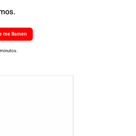
amos.
e me llamen
 minutos.