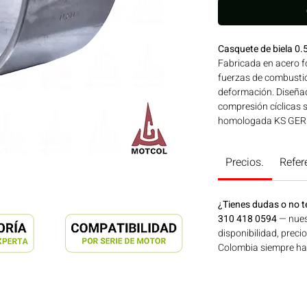
Casquete de biela 0
Fabricada en acero fo
fuerzas de combustió
deformación. Diseñad
compresión cíclicas 
homologada KS GERM
para su uso en moto
TD226 | Línea: WEICH
Precios.
Refer
maquinaria agrícola,
energía disponible e
en Motores Colombia
¿Tienes dudas o no t
310 418 0594
— nues
disponibilidad, preci
Colombia siempre hay 