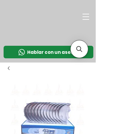
M
OT
CO
L
Hablar con un asesor