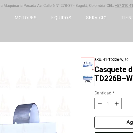
ara Maquinaria Pesada
Av. Calle 6 N° 27B-37 -
Bogotá, Colombia CEL:
+57 310 41
S
MOTORES
EQUIPOS
SERVICIO
TIEN
SKU: 41-TD226-W,50
Casquete de
TD226B–WP
Cantidad
*
Ag