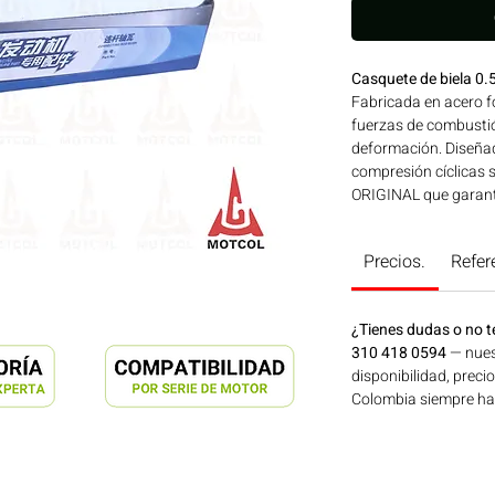
Casquete de biela 0
Fabricada en acero fo
fuerzas de combustió
deformación. Diseñad
compresión cíclicas 
ORIGINAL que garant
especificaciones de 
Línea: WEICHAI Ideal
Precios.
Refer
agrícola, construcció
disponible en Bogotá
Motores Colombia.
¿Tienes dudas o no t
310 418 0594
— nues
disponibilidad, preci
Colombia siempre hay 