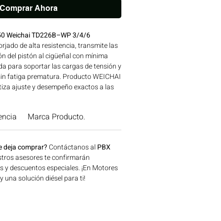
Comprar Ahora
.50 Weichai TD226B–WP 3/4/6
rjado de alta resistencia, transmite las
n del pistón al cigüeñal con mínima
a para soportar las cargas de tensión y
sin fatiga prematura. Producto WEICHAI
iza ajuste y desempeño exactos a las
fábrica. Compatibilidad: SERIES TD226 |
 para aplicaciones en maquinaria
encia
Marca Producto.
n, minería y generación de energía
, Colombia. Consíguelo ahora en
e deja comprar?
Contáctanos al
PBX
tros asesores te confirmarán
os y descuentos especiales. ¡En Motores
una solución diésel para ti!