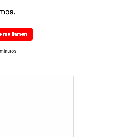
amos.
e me llamen
 minutos.