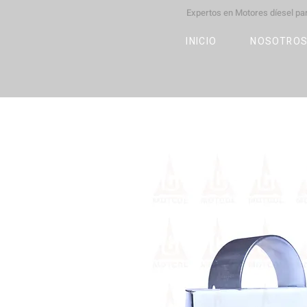
Expertos en Motores díesel p
M
OT
CO
L
INICIO
NOSOTRO