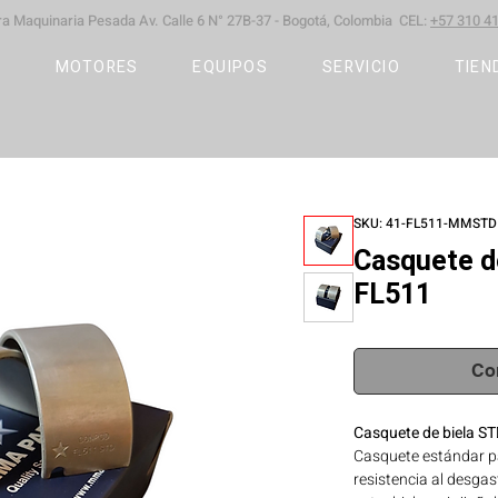
ara Maquinaria Pesada
Av. Calle 6 N° 27B-37 -
Bogotá, Colombia CEL:
+57 310 41
S
MOTORES
EQUIPOS
SERVICIO
TIEN
SKU: 41-FL511-MMSTD
Casquete d
FL511
Co
Casquete de biela S
Casquete estándar pa
resistencia al desga