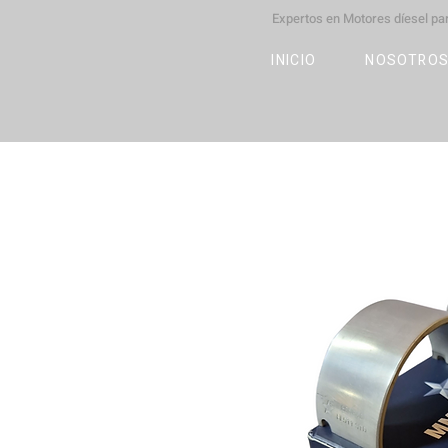
Expertos en Motores díesel p
M
OT
CO
L
INICIO
NOSOTRO