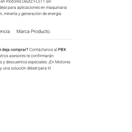
al en motores Deutz FL511 sin
 Ideal para aplicaciones en maquinaria
n, minería y generación de energía
, Colombia. Consíguelo ahora en
encia
Marca Producto.
e deja comprar?
Contáctanos al
PBX
tros asesores te confirmarán
os y descuentos especiales. ¡En Motores
una solución diésel para ti!