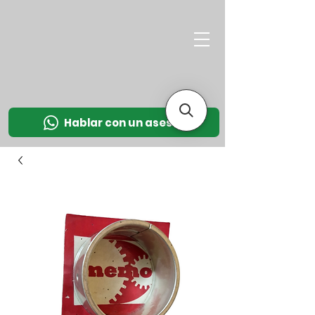
M
OT
CO
L
Hablar con un asesor