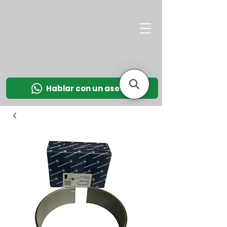
M
OT
CO
L
Hablar con un asesor