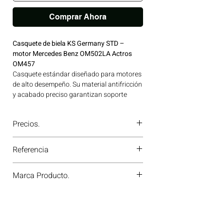
Comprar Ahora
Casquete de biela KS Germany STD –
motor Mercedes Benz OM502LA Actros
OM457
Casquete estándar diseñado para motores
de alto desempeño. Su material antifricción
y acabado preciso garantizan soporte
eficiente, mínima fricción y máxima vida útil
en aplicaciones de carga continua. Ideal
Precios.
para aplicaciones en maquinaria agrícola,
construcción, minería y generación de
¿Tienes dudas o no te deja comprar?
energía disponible en Bogotá, Colombia.
Referencia
Contáctanos al
PBX 310 418 0594
—
Consíguelo ahora en Motores Colombia.
nuestros asesores te confirmarán
79232600
disponibilidad, precios y descuentos
Marca Producto.
especiales. ¡En Motores Colombia siempre
hay una solución diésel para ti!
KS GERMANY