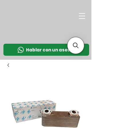
M
OT
CO
L
Hablar con un asesor