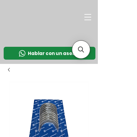
M
OT
CO
L
Hablar con un asesor