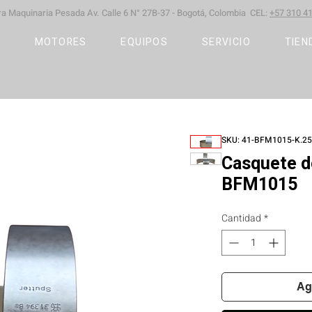
ara Maquinaria Pesada
Av. Calle 6 N° 27B-37 -
Bogotá, Colombia CEL:
+57 310 41
S
MOTORES
EQUIPOS
SERVICIO
TIEN
SKU: 41-BFM1015-K.25
Casquete d
BFM1015
Cantidad
*
Ag