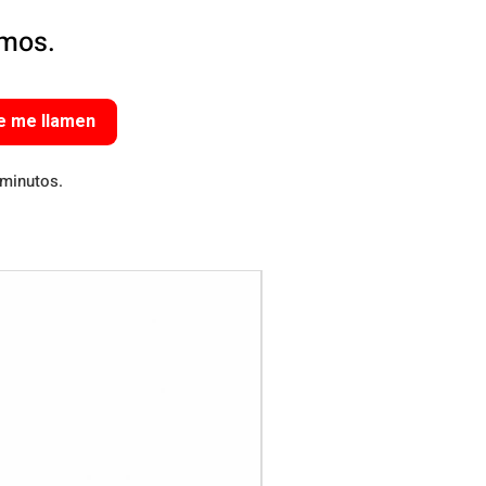
amos.
e me llamen
 minutos.