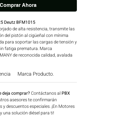
Comprar Ahora
.25 Deutz BFM1015
rjado de alta resistencia, transmite las
n del pistón al cigüeñal con mínima
a para soportar las cargas de tensión y
sin fatiga prematura. Marca
ANY de reconocida calidad, avalada
res DEUTZ. Compatibilidad: SERIES
EUTZ Ideal para aplicaciones en
encia
Marca Producto.
 construcción, minería y generación de
n Bogotá, Colombia. Consíguelo ahora
.
e deja comprar?
Contáctanos al
PBX
tros asesores te confirmarán
os y descuentos especiales. ¡En Motores
una solución diésel para ti!