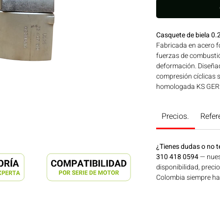
Casquete de biela 0
Fabricada en acero fo
fuerzas de combustió
deformación. Diseñad
compresión cíclicas 
homologada KS GERM
para su uso en moto
1015-2015 | Línea: D
Precios.
Refer
maquinaria agrícola,
energía disponible e
en Motores Colombia
¿Tienes dudas o no t
310 418 0594
— nues
disponibilidad, preci
Colombia siempre hay 