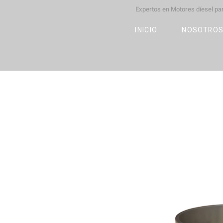
Expertos en Motores díesel p
M
OT
CO
L
INICIO
NOSOTRO