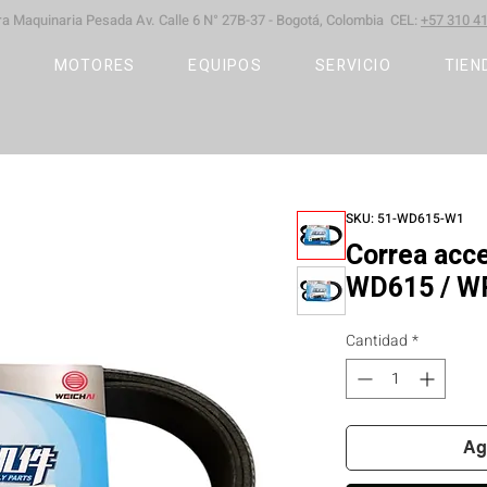
ara Maquinaria Pesada
Av. Calle 6 N° 27B-37 -
Bogotá, Colombia CEL:
+57 310 41
S
MOTORES
EQUIPOS
SERVICIO
TIEN
SKU: 51-WD615-W1
Correa acc
WD615 / W
Cantidad
*
Ag