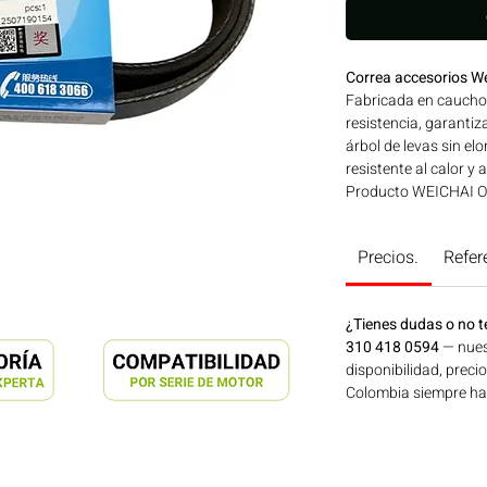
Correa accesorios 
Fabricada en caucho s
resistencia, garantiz
árbol de levas sin e
resistente al calor y a
Producto WEICHAI OR
desempeño exactos a 
Compatibilidad: SER
Precios.
Refer
aplicaciones en maqui
generación de energí
Consíguelo ahora en
¿Tienes dudas o no t
310 418 0594
— nues
disponibilidad, preci
Colombia siempre hay 