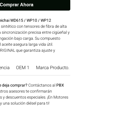
Comprar Ahora
Weichai WD615 / WP10 / WP12
intético con tensores de fibra de alta
a sincronización precisa entre cigüeñal y
longación bajo carga. Su compuesto
l aceite asegura larga vida útil.
IGINAL que garantiza ajuste y
las especificaciones de fábrica.
IES WD-WP | Línea: WEICHAI Ideal para
encia
OEM 1
Marca Producto.
naria agrícola, construcción, minería y
a disponible en Bogotá, Colombia.
 Motores Colombia.
e deja comprar?
Contáctanos al
PBX
tros asesores te confirmarán
os y descuentos especiales. ¡En Motores
una solución diésel para ti!