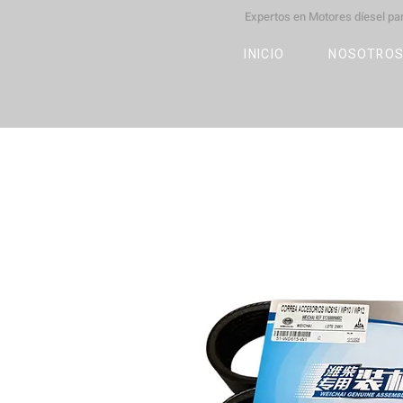
Expertos en Motores díesel p
M
OT
CO
L
INICIO
NOSOTRO