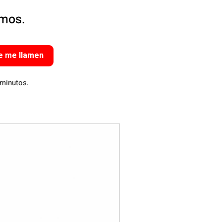
amos.
e me llamen
 minutos.