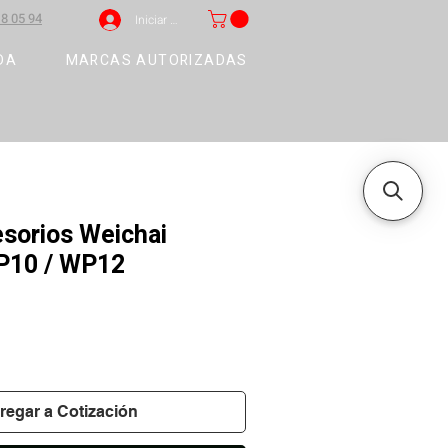
8 05 94
Iniciar sesión
DA
MARCAS AUTORIZADAS
esorios Weichai
P10 / WP12
regar a Cotización