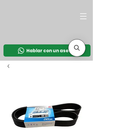
M
OT
CO
L
Hablar con un asesor