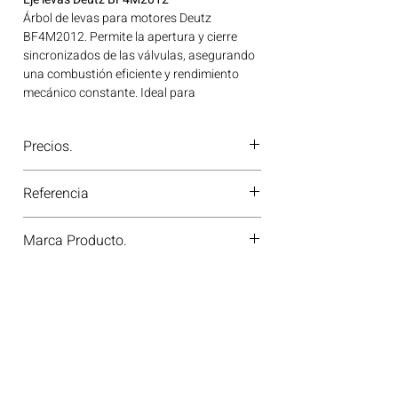
Árbol de levas para motores Deutz
BF4M2012. Permite la apertura y cierre
sincronizados de las válvulas, asegurando
una combustión eficiente y rendimiento
mecánico constante. Ideal para
aplicaciones en maquinaria agrícola,
construcción, minería y generación de
Precios.
energía disponible en Bogotá, Colombia.
Consíguelo ahora en Motores Colombia.
¿Tienes dudas o no te deja comprar?
Referencia
Contáctanos al
PBX 310 418 0594
—
nuestros asesores te confirmarán
20100520124
disponibilidad, precios y descuentos
Marca Producto.
especiales. ¡En Motores Colombia siempre
hay una solución diésel para ti!
BF GERMANY