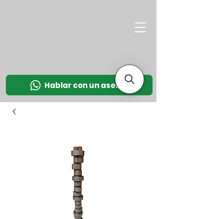
M
OT
CO
L
Hablar con un asesor