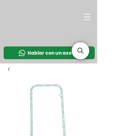
M
OT
CO
L
Hablar con un asesor