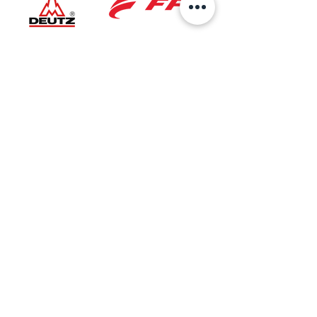
Ubicación
Sede Principal
AV 6 No.27B-37
Bogotá, Colombia
Taller Especializado
Cra. 27 No. 5A-50