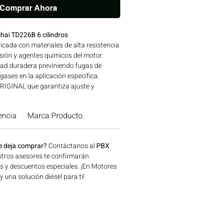
Comprar Ahora
hai TD226B 6 cilindros
icada con materiales de alta resistencia
esión y agentes químicos del motor.
ad duradera previniendo fugas de
 gases en la aplicación específica.
IGINAL que garantiza ajuste y
las especificaciones de fábrica.
ES TD226 | Línea: WEICHAI Ideal para
encia
Marca Producto.
naria agrícola, construcción, minería y
a disponible en Bogotá, Colombia.
 Motores Colombia.
e deja comprar?
Contáctanos al
PBX
tros asesores te confirmarán
os y descuentos especiales. ¡En Motores
una solución diésel para ti!