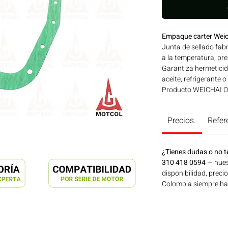
Empaque carter Weic
Junta de sellado fabr
a la temperatura, pr
Garantiza hermeticid
aceite, refrigerante o
Producto WEICHAI OR
desempeño exactos a 
Compatibilidad: SERI
Precios.
Refer
aplicaciones en maqui
generación de energí
Consíguelo ahora en
¿Tienes dudas o no t
310 418 0594
— nues
disponibilidad, preci
Colombia siempre hay 