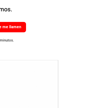
amos.
e me llamen
 minutos.