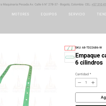
ara Maquinaria Pesada
Av. Calle 6 N° 27B-37 -
Bogotá, Colombia CEL:
+57 310 41
S
MOTORES
EQUIPOS
SERVICIO
TIEN
SKU: 68-TD226B6-W
Empaque ca
6 cilindros
Cantidad
*
Ag