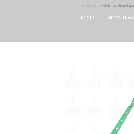
Expertos en Motores díesel p
M
OT
CO
L
INICIO
NOSOTRO