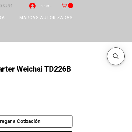
8 05 94
Iniciar sesión
DA
MARCAS AUTORIZADAS
rter Weichai TD226B
regar a Cotización