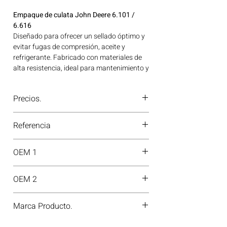
Empaque de culata John Deere 6.101 /
6.616
Diseñado para ofrecer un sellado óptimo y
evitar fugas de compresión, aceite y
refrigerante. Fabricado con materiales de
alta resistencia, ideal para mantenimiento y
reparación, asegurando un rendimiento
eficiente y una mayor vida útil del motor.
Precios.
Ideal para aplicaciones en maquinaria
agrícola, construcción, minería y
¿Tienes dudas o no te deja comprar?
generación de energía disponible en
Referencia
Contáctanos al
PBX 310 418 0594
—
Bogotá, Colombia. Consíguelo ahora en
nuestros asesores te confirmarán
Motores Colombia.
61-45460-10
disponibilidad, precios y descuentos
OEM 1
especiales. ¡En Motores Colombia siempre
hay una solución diésel para ti!
RE34009
OEM 2
H08442-00
Marca Producto.
VICTOR REINZ