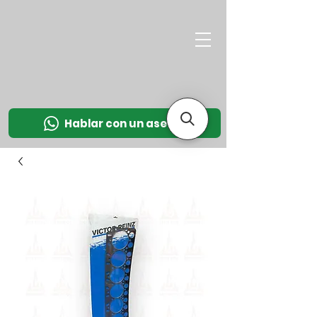
M
OT
CO
L
Hablar con un asesor