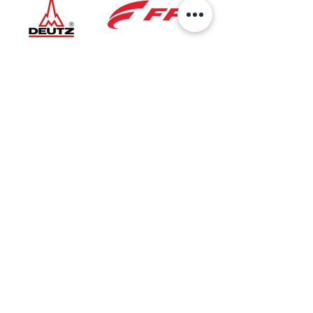
Ubicación
Sede Principal
AV 6 No.27B-37
Bogotá, Colombia
Taller Especializado
Cra. 27 No. 5A-50