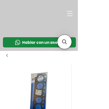
M
OT
CO
L
Hablar con un asesor