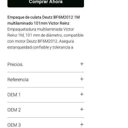
Comprar Ahora
Empaque de culata Deutz BF6M2012 1M
multilaminado 101mm Victor Reinz
Empaquetadura multilaminada Victor
Reinz 1M, 101 mm de diámetro, compatible
con motor Deutz BF6M2012. Asegura
estanqueidad confiable y tolerancia a
esfuerzos extremos. Ideal para
aplicaciones en maquinaria agrícola,
Precios.
construcción, minería y generación de
energía disponible en Bogotá, Colombia.
¿Tienes dudas o no te deja comprar?
Consíguelo ahora en Motores Colombia.
Referencia
Contáctanos al
PBX 310 418 0594
—
nuestros asesores te confirmarán
61-37990-00
disponibilidad, precios y descuentos
OEM 1
especiales. ¡En Motores Colombia siempre
hay una solución diésel para ti!
04289411
OEM 2
H40637-00
OEM 3