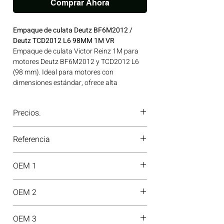
Comprar Ahora
Empaque de culata Deutz BF6M2012 /
Deutz TCD2012 L6 98MM 1M VR
Empaque de culata Victor Reinz 1M para
motores Deutz BF6M2012 y TCD2012 L6
(98 mm). Ideal para motores con
dimensiones estándar, ofrece alta
capacidad de sellado. Ideal para
aplicaciones en maquinaria agrícola,
Precios.
construcción, minería y generación de
energía disponible en Bogotá, Colombia.
¿Tienes dudas o no te deja comprar?
Consíguelo ahora en Motores Colombia.
Referencia
Contáctanos al
PBX 310 418 0594
—
nuestros asesores te confirmarán
61-37690-30
disponibilidad, precios y descuentos
OEM 1
especiales. ¡En Motores Colombia siempre
hay una solución diésel para ti!
04289405
OEM 2
H01864-10
OEM 3