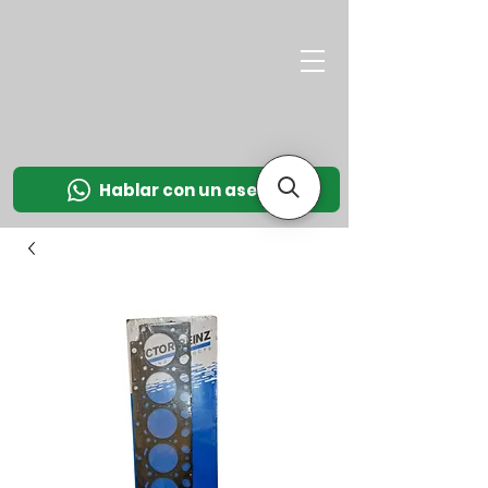
M
OT
CO
L
Hablar con un asesor