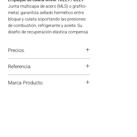
Junta multicapa de acero (MLS) o grafito-
metal, garantiza sellado hermético entre
bloque y culata soportando las presiones
de combustión, refrigerante y aceite. Su
diseño de recuperación elástica compensa
las deformaciones térmicas del motor.
Marca homologada GLASER de reconocida
Precios.
calidad, avalada para su uso en motores
MWM. Línea: MWM Ideal para aplicaciones
¿Tienes dudas o no te deja comprar?
en maquinaria agrícola, construcción,
Referencia
Contáctanos al
PBX 310 418 0594
—
minería y generación de energía disponible
nuestros asesores te confirmarán
en Bogotá, Colombia. Consíguelo ahora en
2053180F
disponibilidad, precios y descuentos
Marca Producto.
Motores Colombia.
especiales. ¡En Motores Colombia siempre
hay una solución diésel para ti!
GLASER