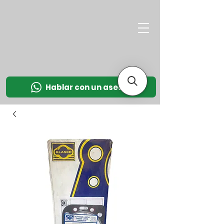
M
OT
CO
L
Hablar con un asesor