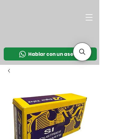
M
OT
CO
L
Hablar con un asesor