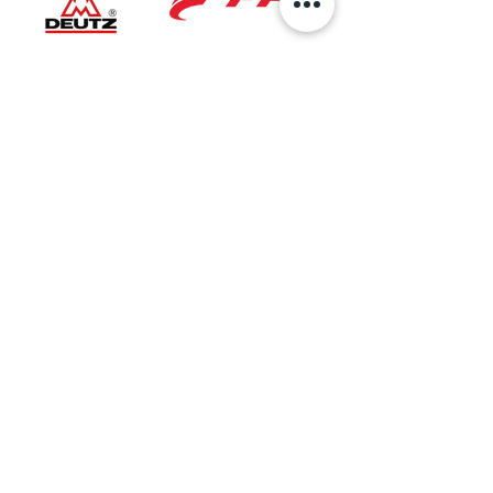
Ubicación
Sede Principal
AV 6 No.27B-37
Bogotá, Colombia
Taller Especializado
Cra. 27 No. 5A-50
Bogotá, Colombia