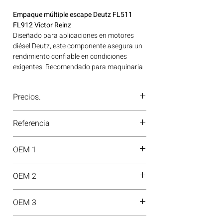
Empaque múltiple escape Deutz FL511
FL912 Victor Reinz
Diseñado para aplicaciones en motores
diésel Deutz, este componente asegura un
rendimiento confiable en condiciones
exigentes. Recomendado para maquinaria
agrícola, construcción o equipos
industriales. Ideal para aplicaciones en
Precios.
maquinaria agrícola, construcción, minería
y generación de energía disponible en
¿Tienes dudas o no te deja comprar?
Bogotá, Colombia. Consíguelo ahora en
Referencia
Contáctanos al
PBX 310 418 0594
—
Motores Colombia.
nuestros asesores te confirmarán
71-16298-30
disponibilidad, precios y descuentos
OEM 1
especiales. ¡En Motores Colombia siempre
hay una solución diésel para ti!
03371689
OEM 2
04157247
OEM 3
X02922-01