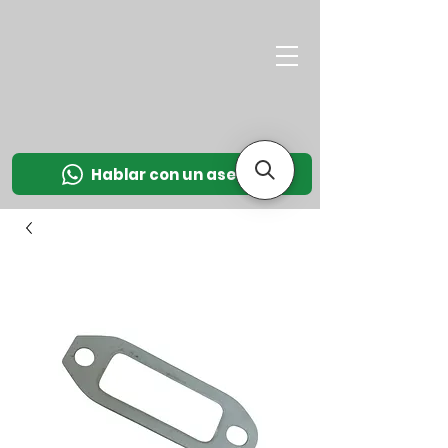
M
OT
CO
L
Hablar con un asesor