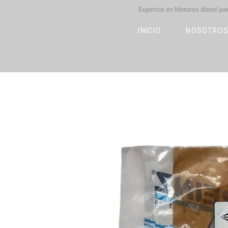
Expertos en Motores díesel p
M
OT
CO
L
INICIO
NOSOTRO