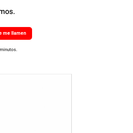
amos.
e me llamen
 minutos.