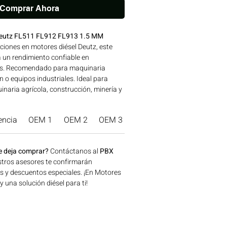
Comprar Ahora
Deutz FL511 FL912 FL913 1.5 MM
ciones en motores diésel Deutz, este
un rendimiento confiable en
es. Recomendado para maquinaria
n o equipos industriales. Ideal para
naria agrícola, construcción, minería y
a disponible en Bogotá, Colombia.
 Motores Colombia.
encia
OEM 1
OEM 2
OEM 3
Marca Producto.
e deja comprar?
Contáctanos al
PBX
tros asesores te confirmarán
os y descuentos especiales. ¡En Motores
una solución diésel para ti!