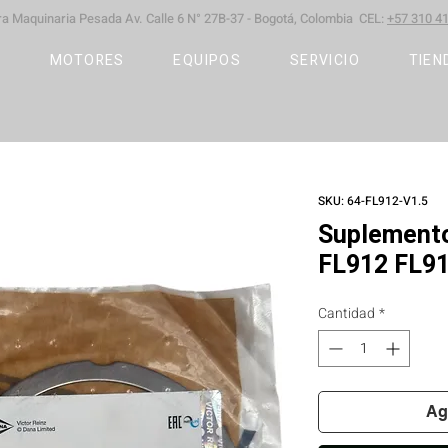
ara Maquinaria Pesada
Av. Calle 6 N° 27B-37 -
Bogotá, Colombia CEL:
+57 310 41
S
MOTORES
EQUIPOS
SERVICIO
TIEN
SKU: 64-FL912-V1.5
Suplemento
FL912 FL9
Cantidad
*
Ag