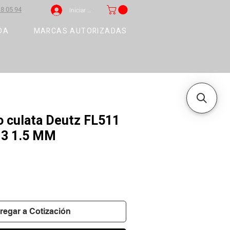
8 05 94
Iniciar sesión
DA
MARCAS AUTORIZADAS
 culata Deutz FL511
13 1.5 MM
regar a Cotización