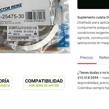
Suplemento culata 
Diseñado para aplica
componente asegura 
condiciones exigent
agrícola, construcció
aplicaciones en maqui
generación de energí
Consíguelo ahora en
Precios.
Refer
¿Tienes dudas o no t
310 418 0594
— nues
disponibilidad, preci
Colombia siempre hay 