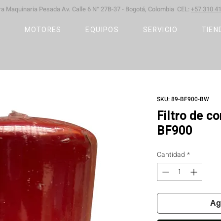
ara Maquinaria Pesada
Av. Calle 6 N° 27B-37 -
Bogotá, Colombia CEL:
+57 310 41
S
MOTORES
EQUIPOS
SERVICIO
TIEN
SKU: 89-BF900-BW
Filtro de c
BF900
Cantidad
*
Ag