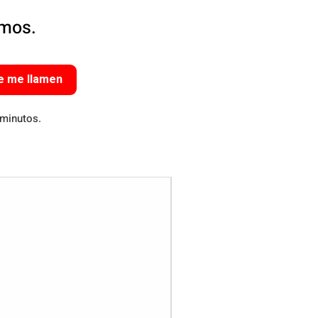
amos.
e me llamen
 minutos.