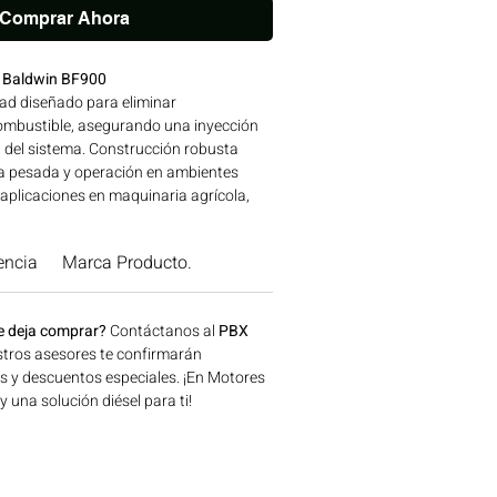
Comprar Ahora
e Baldwin BF900
dad diseñado para eliminar
ombustible, asegurando una inyección
n del sistema. Construcción robusta
ia pesada y operación en ambientes
 aplicaciones en maquinaria agrícola,
a y generación de energía disponible en
onsíguelo ahora en Motores Colombia.
encia
Marca Producto.
e deja comprar?
Contáctanos al
PBX
tros asesores te confirmarán
os y descuentos especiales. ¡En Motores
una solución diésel para ti!