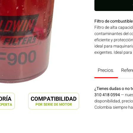
Filtro de combustibl
Filtro de alta capaci
contaminantes del c
eficiente y protecció
ideal para maquinar
exigentes. Ideal para
construcción, minerí
Bogotá, Colombia. C
Precios.
Refer
¿Tienes dudas o no t
310 418 0594
— nues
disponibilidad, preci
Colombia siempre hay 