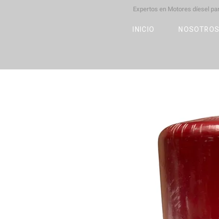
Expertos en Motores díesel p
M
OT
CO
L
INICIO
NOSOTRO