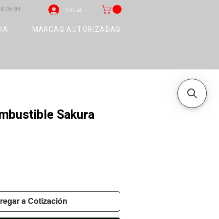
8 05 94
Iniciar sesión
DA
MARCAS AUTORIZADAS
ombustible Sakura
regar a Cotización