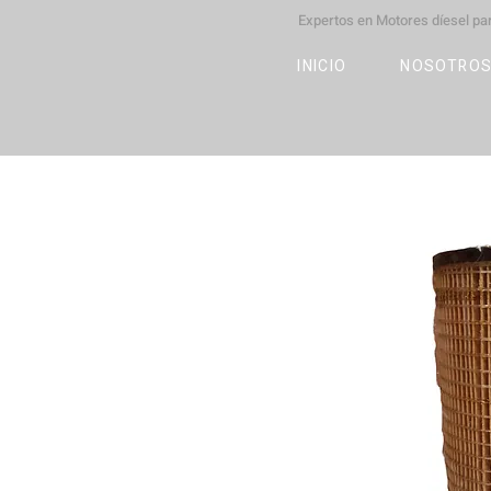
Expertos en Motores díesel p
M
OT
CO
L
INICIO
NOSOTRO