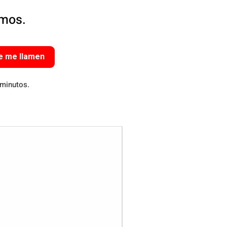
amos.
e me llamen
 minutos.