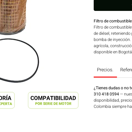
Filtro de combustib
Filtro de combustible
de diésel, reteniendo
bomba de inyección. 
agrícola, construcció
disponible en Bogotá
Motores Colombia.
Precios.
Refer
¿Tienes dudas o no t
310 418 0594
— nues
disponibilidad, preci
Colombia siempre hay 