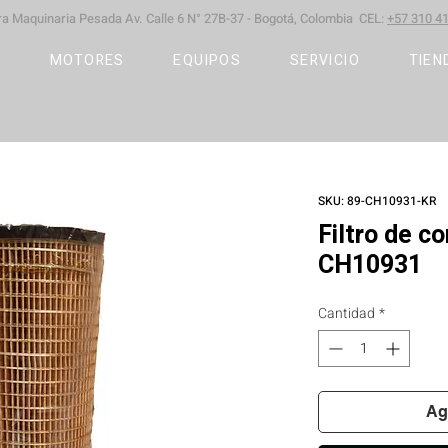
ara Maquinaria Pesada
Av. Calle 6 N° 27B-37 -
Bogotá, Colombia CEL:
+57 310 41
S
MOTORES
EQUIPOS
SERVICIO
TIEN
SKU: 89-CH10931-KR
Filtro de c
CH10931
Cantidad
*
Ag