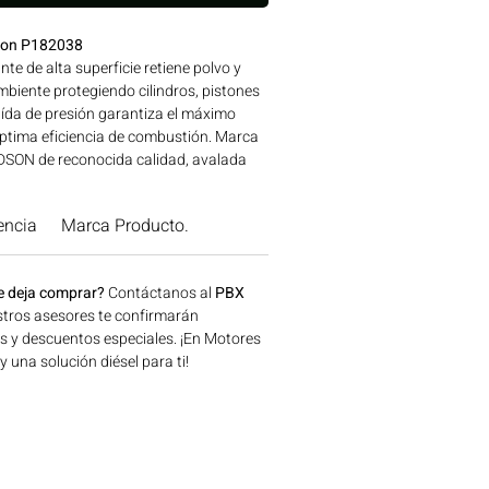
dson P182038
ante de alta superficie retiene polvo y
biente protegiendo cilindros, pistones
aída de presión garantiza el máximo
óptima eficiencia de combustión. Marca
ON de reconocida calidad, avalada
es FILTROS. Línea: FILTROS Ideal para
naria agrícola, construcción, minería y
encia
Marca Producto.
a disponible en Bogotá, Colombia.
 Motores Colombia.
e deja comprar?
Contáctanos al
PBX
tros asesores te confirmarán
os y descuentos especiales. ¡En Motores
una solución diésel para ti!