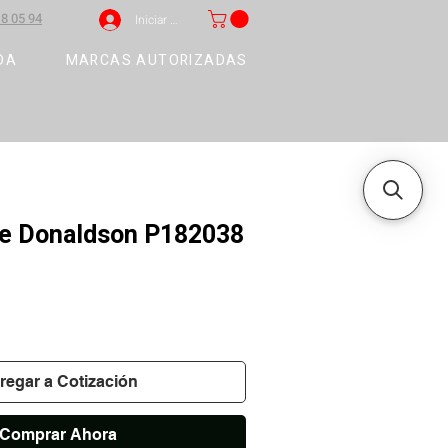
8 05 94
Iniciar sesión
DA
MARCAS AUTORIZADAS
ire Donaldson P182038
regar a Cotización
Comprar Ahora