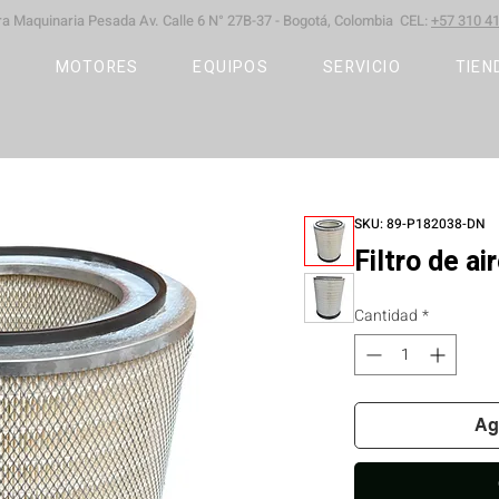
ara Maquinaria Pesada
Av. Calle 6 N° 27B-37 -
Bogotá, Colombia CEL:
+57 310 41
S
MOTORES
EQUIPOS
SERVICIO
TIEN
SKU: 89-P182038-DN
Filtro de a
Cantidad
*
Ag