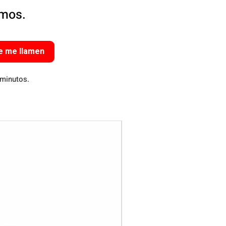
amos.
e me llamen
 minutos.