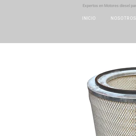
Expertos en Motores díesel p
M
OT
CO
L
INICIO
NOSOTRO