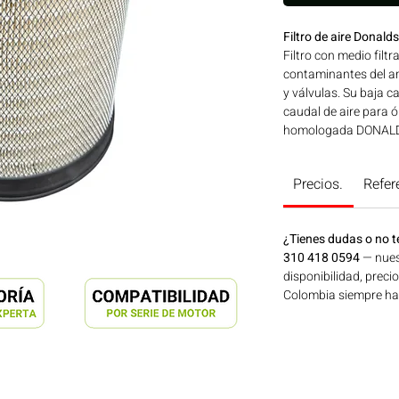
Filtro de aire Donal
Filtro con medio filtr
contaminantes del am
y válvulas. Su baja c
caudal de aire para 
homologada DONALDS
para su uso en motor
aplicaciones en maqui
Precios.
Refer
generación de energí
Consíguelo ahora en
¿Tienes dudas o no t
310 418 0594
— nues
disponibilidad, preci
Colombia siempre hay 