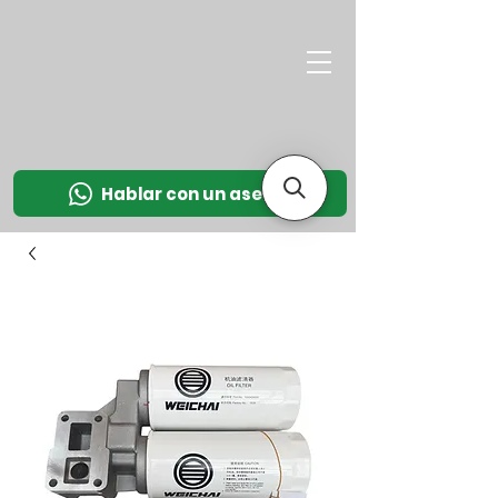
M
OT
CO
L
Hablar con un asesor