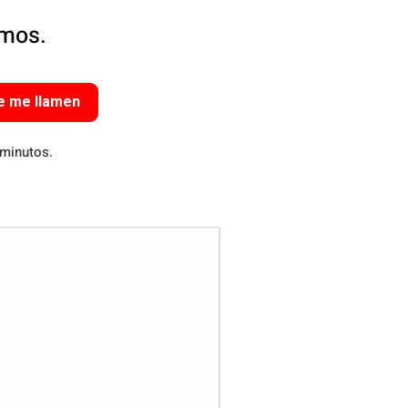
amos.
e me llamen
 minutos.