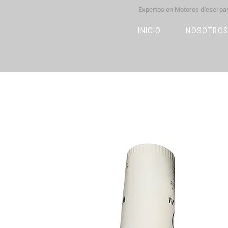
Expertos en Motores díesel p
M
OT
CO
L
INICIO
NOSOTRO