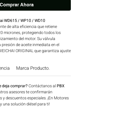
Comprar Ahora
ichai WD615 / WP10 / WD10
ante de alta eficiencia que retiene
20 micrones, protegiendo todos los
zamiento del motor. Su válvula
 presión de aceite inmediata en el
WEICHAI ORIGINAL que garantiza ajuste
a las especificaciones de fábrica.
IES WD-WP | Línea: WEICHAI Ideal para
encia
Marca Producto.
naria agrícola, construcción, minería y
a disponible en Bogotá, Colombia.
 Motores Colombia.
e deja comprar?
Contáctanos al
PBX
tros asesores te confirmarán
os y descuentos especiales. ¡En Motores
una solución diésel para ti!