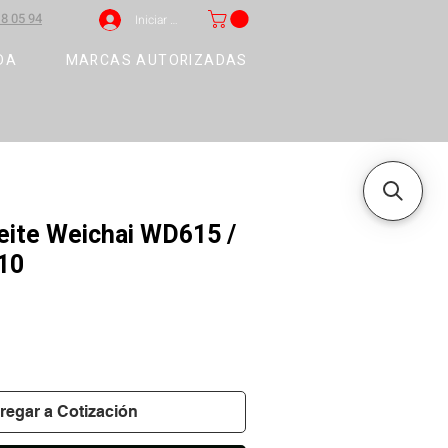
8 05 94
Iniciar sesión
DA
MARCAS AUTORIZADAS
ceite Weichai WD615 /
10
regar a Cotización