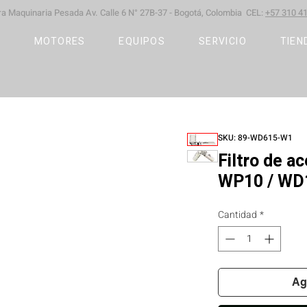
ara Maquinaria Pesada
Av. Calle 6 N° 27B-37 -
Bogotá, Colombia CEL:
+57 310 41
S
MOTORES
EQUIPOS
SERVICIO
TIEN
SKU: 89-WD615-W1
Filtro de a
WP10 / WD
Cantidad
*
Ag