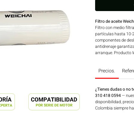
Filtro de aceite We
Filtro con medio filtr
partículas hasta 10-
componentes de desli
antidrenaje garantiza
arranque. Producto 
y desempeño exactos 
Compatibilidad: SER
Precios.
Refer
aplicaciones en maqui
generación de energí
Consíguelo ahora en
¿Tienes dudas o no t
310 418 0594
— nues
disponibilidad, preci
Colombia siempre hay 