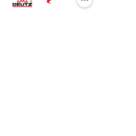
Ubicación
Sede Principal
AV 6 No.27B-37
Bogotá, Colombia
Taller Especializado
Cra. 27 No. 5A-50
Bogotá, Colombia