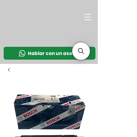
M
OT
CO
L
Hablar con un asesor