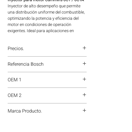
Inyector de alto desempeño que permite
una distribución uniforme del combustible,
optimizando la potencia y eficiencia del
motor en condiciones de operación
exigentes. Ideal para aplicaciones en
maquinaria agrícola, construcción, minería
y generación de energía disponible en
Precios.
Bogotá, Colombia. Consíguelo ahora en
Motores Colombia.
¿Tienes dudas o no te deja comprar?
Referencia Bosch
Contáctanos al
PBX 310 418 0594
—
nuestros asesores te confirmarán
0432191796
disponibilidad, precios y descuentos
OEM 1
especiales. ¡En Motores Colombia siempre
hay una solución diésel para ti!
3966818
OEM 2
76195657
Marca Producto.
BOSCH