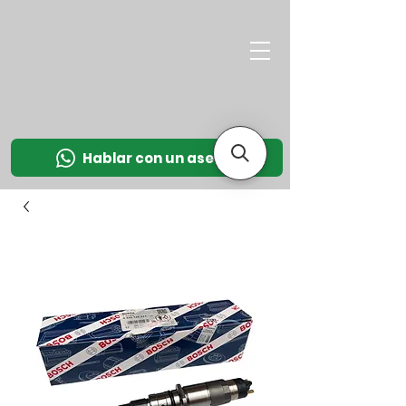
M
OT
CO
L
Hablar con un asesor