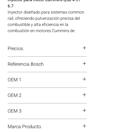
6.7
Inyector diseñado para sistemas common
rail, ofreciendo pulverización precisa del
combustible y alta eficiencia en la
combustión en motores Cummins de
última generación. Ideal para aplicaciones
en maquinaria agrícola, construcción,
Precios.
minería y generación de energía disponible
en Bogotá, Colombia. Consíguelo ahora en
¿Tienes dudas o no te deja comprar?
Motores Colombia.
Referencia Bosch
Contáctanos al
PBX 310 418 0594
—
nuestros asesores te confirmarán
0445120231
disponibilidad, precios y descuentos
OEM 1
especiales. ¡En Motores Colombia siempre
hay una solución diésel para ti!
3976372
OEM 2
4945969
OEM 3
6754113011
Marca Producto.