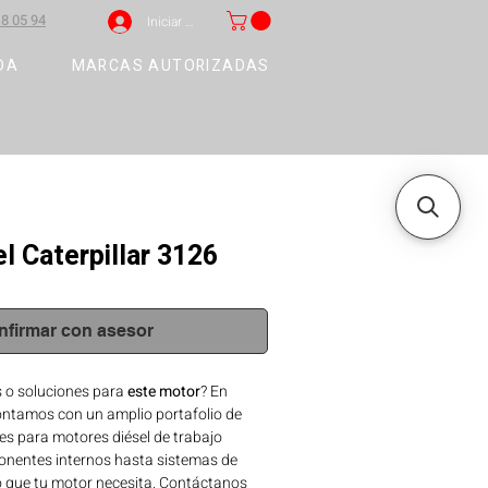
8 05 94
Iniciar sesión
DA
MARCAS AUTORIZADAS
l Caterpillar 3126
nfirmar con asesor
 o soluciones para
este motor
? En
ntamos con un amplio portafolio de
s para motores diésel de trabajo
nentes internos hasta sistemas de
o que tu motor necesita. Contáctanos