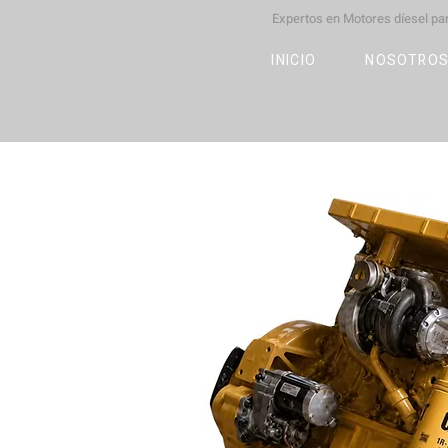
Expertos en Motores díesel p
M
OT
CO
L
INICIO
NOSOTRO