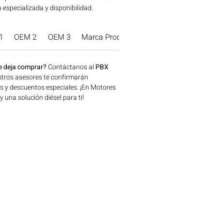
 especializada y disponibilidad.
1
OEM 2
OEM 3
Marca Producto.
e deja comprar?
Contáctanos al
PBX
tros asesores te confirmarán
os y descuentos especiales. ¡En Motores
una solución diésel para ti!