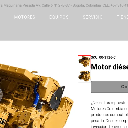
ara Maquinaria Pesada
Av. Calle 6 N° 27B-37 -
Bogotá, Colombia CEL:
+57 310 41
S
MOTORES
EQUIPOS
SERVICIO
TIEN
SKU: 00-3126-C
Motor diése
Co
¿Necesitas repuestos
Motores Colombia co
productos compatible
pesado. Desde compo
inyección, tenemos l