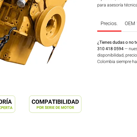
para asesoría técnica
Precios.
OEM 
¿Tienes dudas o no t
310 418 0594
— nues
disponibilidad, preci
Colombia siempre hay 