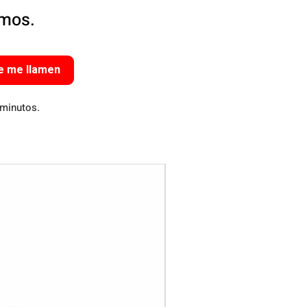
amos.
e me llamen
 minutos.