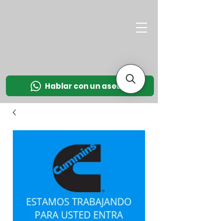
M
OT
CO
L
Hablar con un asesor