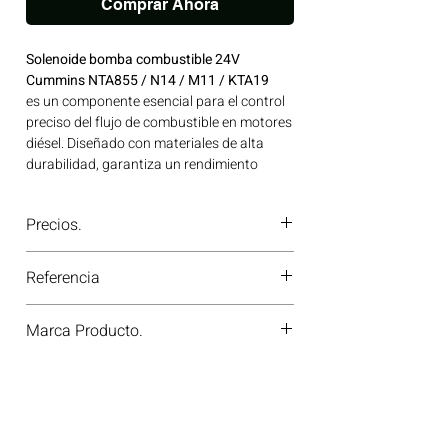
Comprar Ahora
Solenoide bomba combustible 24V
Cummins NTA855 / N14 / M11 / KTA19
es un componente esencial para el control
preciso del flujo de combustible en motores
diésel. Diseñado con materiales de alta
durabilidad, garantiza un rendimiento
confiable incluso en condiciones exigentes.
Ideal para maximizar la eficiencia operativa
Precios.
de tus equipos. Ideal para aplicaciones en
maquinaria agrícola, construcción, minería
¿Tienes dudas o no te deja comprar?
y generación de energía disponible en
Referencia
Contáctanos al
PBX 310 418 0594
—
Bogotá, Colombia. Consíguelo ahora en
nuestros asesores te confirmarán
Motores Colombia.
3035344-180207
disponibilidad, precios y descuentos
Marca Producto.
especiales. ¡En Motores Colombia siempre
hay una solución diésel para ti!
PAI