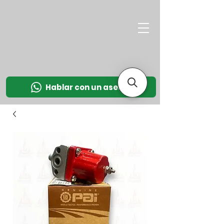
M
OT
CO
L
Hablar con un asesor