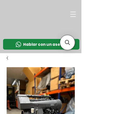
M
OT
CO
L
Hablar con un asesor