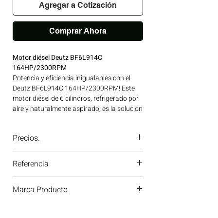
Agregar a Cotización
Comprar Ahora
Motor diésel Deutz BF6L914C
164HP/2300RPM
Potencia y eficiencia inigualables con el
Deutz BF6L914C 164HP/2300RPM! Este
motor diésel de 6 cilindros, refrigerado por
aire y naturalmente aspirado, es la solución
ideal para tus necesidades de trabajo
pesado. Su diseño en línea garantiza un
Precios.
rendimiento sólido y confiable, perfecto
para maquinaria agrícola, de construcción
¿Tienes dudas o no te deja comprar?
y generadores.Con opciones de
Referencia
Contáctanos al
PBX 310 418 0594
—
turbocompresión y enfriamiento del aire de
nuestros asesores te confirmarán
carga, este motor ofrece bajo consumo de
0
disponibilidad, precios y descuentos
Marca Producto.
combustible y alta durabilidad. Su
especiales. ¡En Motores Colombia siempre
construcción robusta permite la operación
hay una solución diésel para ti!
DEUTZ
en condiciones extremas, incluso con