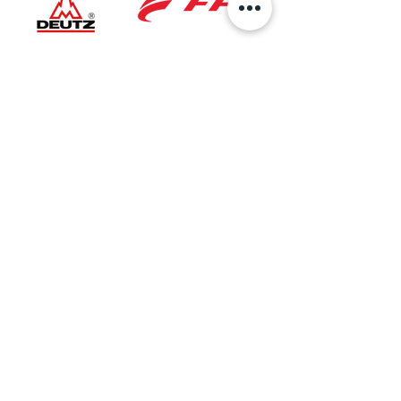
Ubicación
Sede Principal
AV 6 No.27B-37
Bogotá, Colombia
Taller Especializado
Cra. 27 No. 5A-50