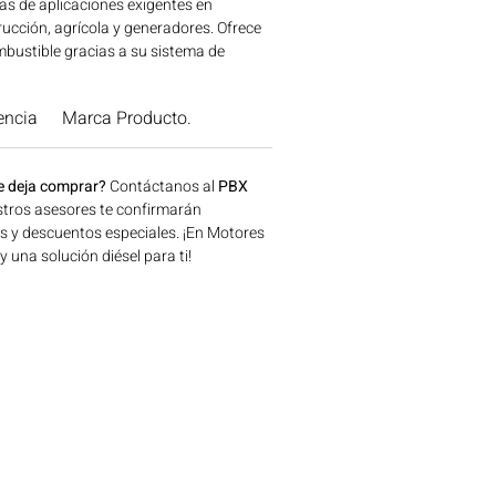
s de aplicaciones exigentes en
ucción, agrícola y generadores. Ofrece
bustible gracias a su sistema de
y combustión optimizada. Su
e reduce la necesidad de mantenimiento
encia
Marca Producto.
iable en entornos difíciles. Disponible
ónico del motor (EMR). Excelente
que en frío incluso en condiciones
e deja comprar?
Contáctanos al
PBX
robusto permite operación con
tros asesores te confirmarán
 contenido de azufre. Ideal para
os y descuentos especiales. ¡En Motores
naria agrícola, construcción, minería y
una solución diésel para ti!
a disponible en Bogotá, Colombia.
 Motores Colombia.