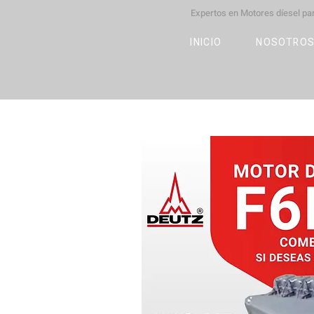
Expertos en Motores díesel p
M
OT
CO
L
INICIO
NOSOTRO