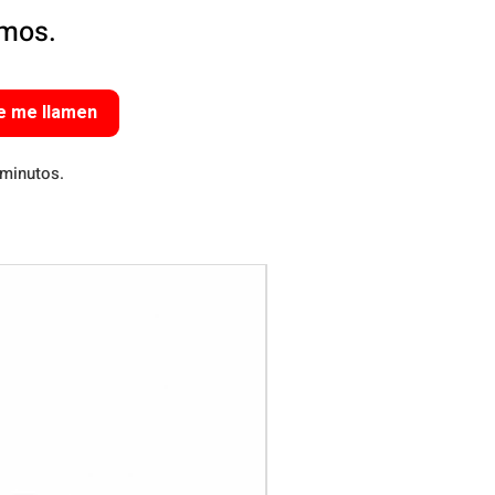
amos.
e me llamen
 minutos.