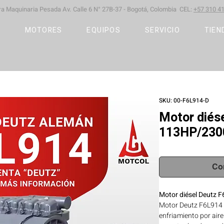
ara Maquinaria Pesada
Av. Calle 6 N° 27B-37 -
Bogotá, Colombia CEL:
+57 310 41
S
MOTORES
EQUIPOS
SERVICIO
TIEN
SKU: 00-F6L914-D
Motor diés
113HP/23
Co
Motor diésel Deutz
Motor Deutz F6L914 
enfriamiento por aire