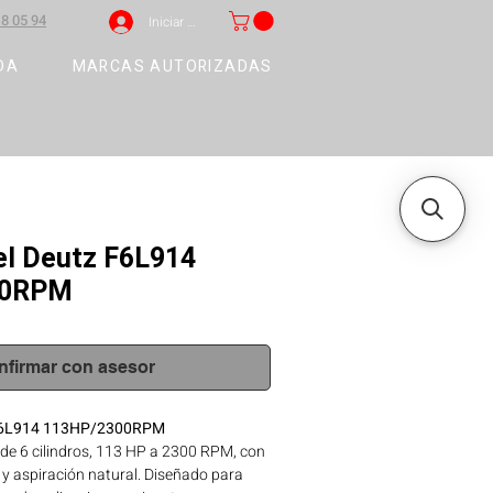
8 05 94
Iniciar sesión
DA
MARCAS AUTORIZADAS
el Deutz F6L914
00RPM
nfirmar con asesor
 F6L914 113HP/2300RPM
de 6 cilindros, 113 HP a 2300 RPM, con
 y aspiración natural. Diseñado para