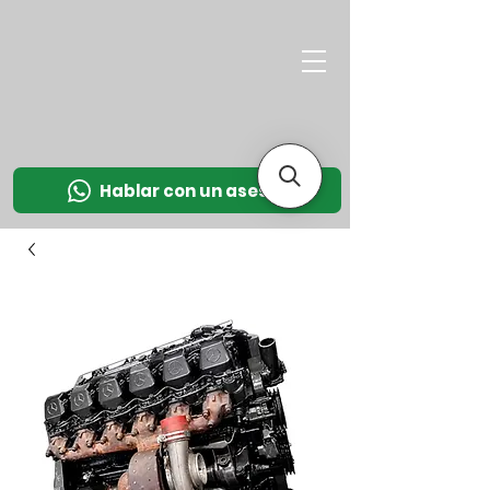
M
OT
CO
L
Hablar con un asesor