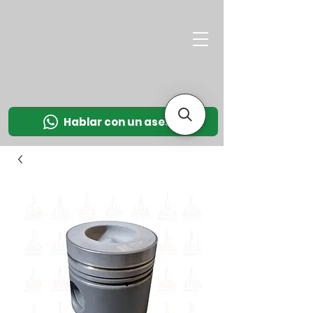
M
OT
CO
L
Hablar con un asesor