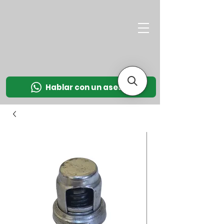
M
OT
CO
L
Hablar con un asesor