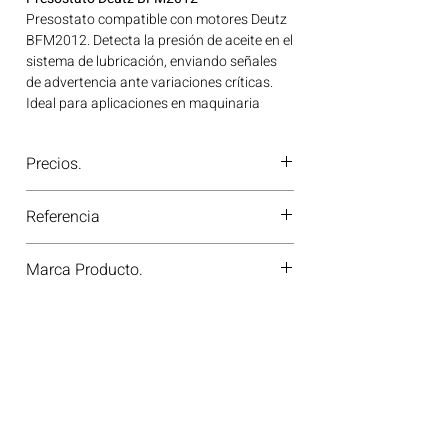
Presostato compatible con motores Deutz
BFM2012. Detecta la presión de aceite en el
sistema de lubricación, enviando señales
de advertencia ante variaciones críticas.
Ideal para aplicaciones en maquinaria
agrícola, construcción, minería y
generación de energía disponible en
Precios.
Bogotá, Colombia. Consíguelo ahora en
Motores Colombia.
¿Tienes dudas o no te deja comprar?
Referencia
Contáctanos al
PBX 310 418 0594
—
nuestros asesores te confirmarán
4254752-4258417
disponibilidad, precios y descuentos
Marca Producto.
especiales. ¡En Motores Colombia siempre
hay una solución diésel para ti!
VOSDA