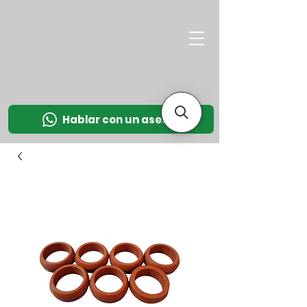
M
OT
CO
L
Hablar con un asesor