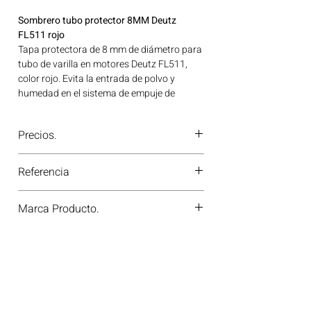
Sombrero tubo protector 8MM Deutz
FL511 rojo
Tapa protectora de 8 mm de diámetro para
tubo de varilla en motores Deutz FL511,
color rojo. Evita la entrada de polvo y
humedad en el sistema de empuje de
válvulas. Ideal para aplicaciones en
maquinaria agrícola, construcción, minería
Precios.
y generación de energía disponible en
Bogotá, Colombia. Consíguelo ahora en
¿Tienes dudas o no te deja comprar?
Motores Colombia.
Referencia
Contáctanos al
PBX 310 418 0594
—
nuestros asesores te confirmarán
70-25471-00
disponibilidad, precios y descuentos
Marca Producto.
especiales. ¡En Motores Colombia siempre
hay una solución diésel para ti!
VICTOR REINZ