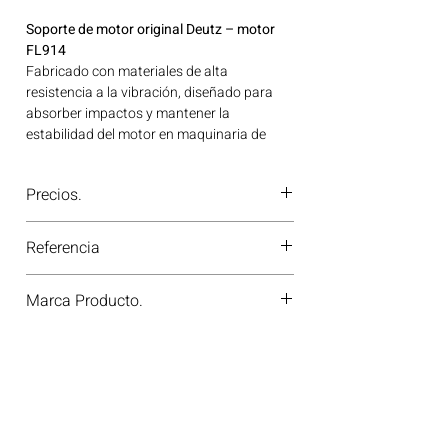
Soporte de motor original Deutz – motor
FL914
Fabricado con materiales de alta
resistencia a la vibración, diseñado para
absorber impactos y mantener la
estabilidad del motor en maquinaria de
trabajo pesado. Ideal para aplicaciones en
maquinaria agrícola, construcción, minería
Precios.
y generación de energía disponible en
Bogotá, Colombia. Consíguelo ahora en
¿Tienes dudas o no te deja comprar?
Motores Colombia.
Referencia
Contáctanos al
PBX 310 418 0594
—
nuestros asesores te confirmarán
2249777-4270750
disponibilidad, precios y descuentos
Marca Producto.
especiales. ¡En Motores Colombia siempre
hay una solución diésel para ti!
DEUTZ