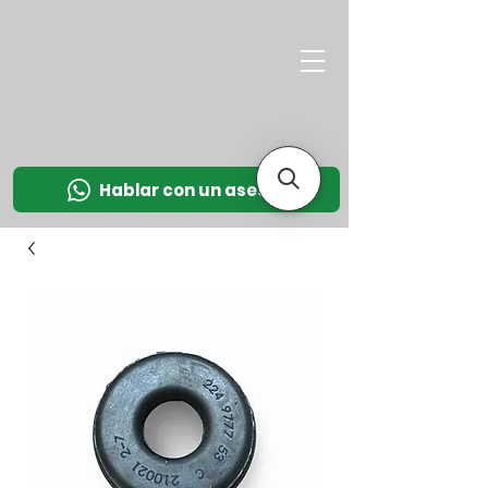
M
OT
CO
L
Hablar con un asesor