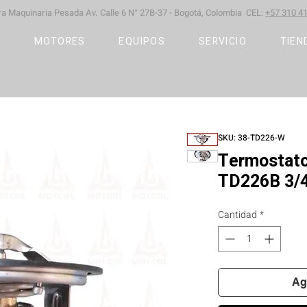
ara Maquinaria Pesada
Av. Calle 6 N° 27B-37 -
Bogotá, Colombia CEL:
+57 310 41
S
MOTORES
EQUIPOS
SERVICIO
TIEN
SKU: 38-TD226-W
Termostato
TD226B 3/4 
Cantidad
*
Ag