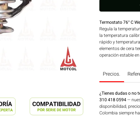
Termostato 76° C We
Regula la temperatur
la temperatura calib
rápido y temperatura
elementos de cera te
operación estable en
ORIGINAL que garant
especificaciones de 
Precios.
Refer
Línea: WEICHAI Ideal
agrícola, construcció
disponible en Bogotá
¿Tienes dudas o no t
Motores Colombia.
310 418 0594
— nues
disponibilidad, preci
Colombia siempre hay 