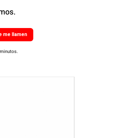
amos.
e me llamen
 minutos.