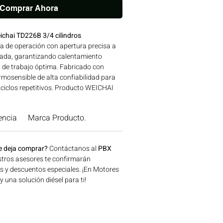
Comprar Ahora
ichai TD226B 3/4 cilindros
a de operación con apertura precisa a
rada, garantizando calentamiento
 de trabajo óptima. Fabricado con
rmosensible de alta confiabilidad para
 ciclos repetitivos. Producto WEICHAI
iza ajuste y desempeño exactos a las
fábrica. Compatibilidad: SERIES TD226 |
encia
Marca Producto.
 para aplicaciones en maquinaria
n, minería y generación de energía
, Colombia. Consíguelo ahora en
e deja comprar?
Contáctanos al
PBX
tros asesores te confirmarán
os y descuentos especiales. ¡En Motores
una solución diésel para ti!