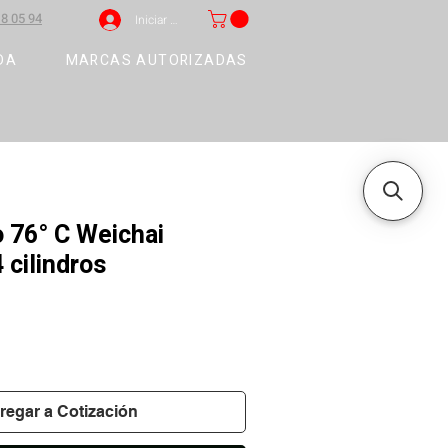
8 05 94
Iniciar sesión
DA
MARCAS AUTORIZADAS
 76° C Weichai
cilindros
regar a Cotización