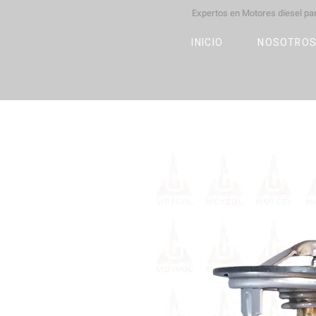
Expertos en Motores díesel p
M
OT
CO
L
INICIO
NOSOTRO