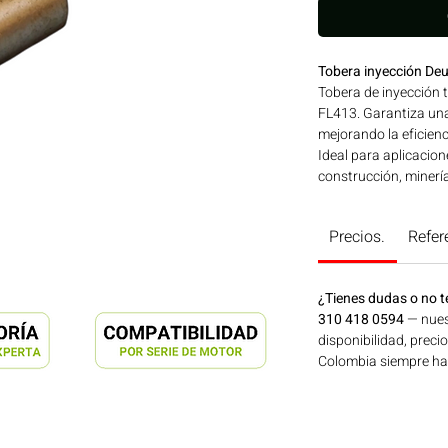
Tobera inyección D
Tobera de inyección
FL413. Garantiza una
mejorando la eficienc
Ideal para aplicacion
construcción, minerí
Bogotá, Colombia. C
Precios.
Refer
¿Tienes dudas o no t
310 418 0594
— nues
disponibilidad, preci
Colombia siempre hay 