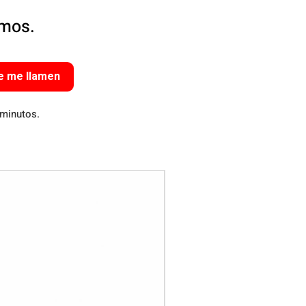
amos.
e me llamen
 minutos.