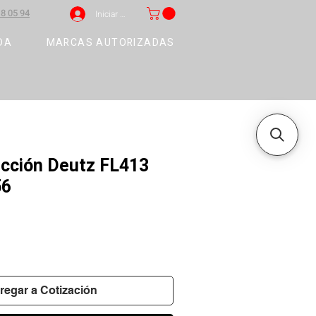
8 05 94
Iniciar sesión
DA
MARCAS AUTORIZADAS
ección Deutz FL413
56
regar a Cotización