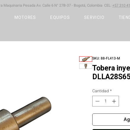
ara Maquinaria Pesada
Av. Calle 6 N° 27B-37 -
Bogotá, Colombia CEL:
+57 310 41
S
MOTORES
EQUIPOS
SERVICIO
TIEN
SKU: 88-FL413-M
Tobera iny
DLLA28S6
Cantidad
*
Ag