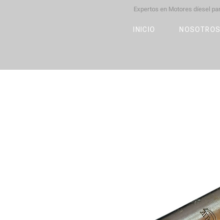
Expertos en Motores díesel p
M
OT
CO
L
INICIO
NOSOTRO