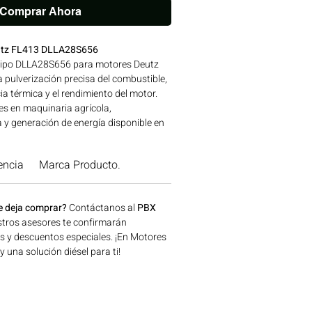
Comprar Ahora
eutz FL413 DLLA28S656
 tipo DLLA28S656 para motores Deutz
 pulverización precisa del combustible,
ia térmica y el rendimiento del motor.
es en maquinaria agrícola,
a y generación de energía disponible en
onsíguelo ahora en Motores Colombia.
encia
Marca Producto.
e deja comprar?
Contáctanos al
PBX
tros asesores te confirmarán
os y descuentos especiales. ¡En Motores
una solución diésel para ti!