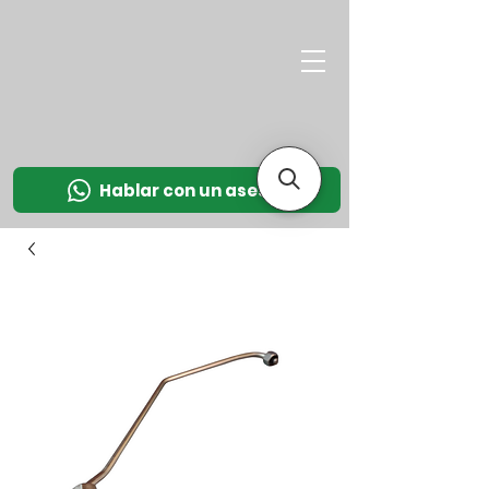
M
OT
CO
L
Hablar con un asesor