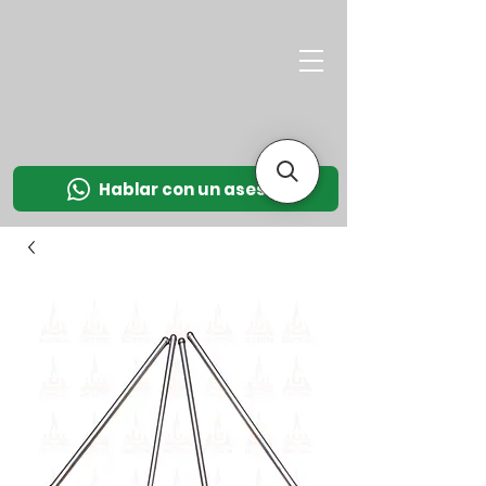
M
OT
CO
L
Hablar con un asesor