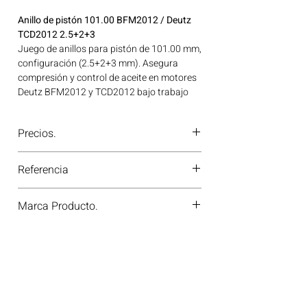
Anillo de pistón 101.00 BFM2012 / Deutz
TCD2012 2.5+2+3
Juego de anillos para pistón de 101.00 mm,
configuración (2.5+2+3 mm). Asegura
compresión y control de aceite en motores
Deutz BFM2012 y TCD2012 bajo trabajo
severo. Ideal para aplicaciones en
maquinaria agrícola, construcción, minería
Precios.
y generación de energía disponible en
Bogotá, Colombia. Consíguelo ahora en
¿Tienes dudas o no te deja comprar?
Motores Colombia.
Referencia
Contáctanos al
PBX 310 418 0594
—
nuestros asesores te confirmarán
800057310000
disponibilidad, precios y descuentos
Marca Producto.
especiales. ¡En Motores Colombia siempre
hay una solución diésel para ti!
KS GERMANY