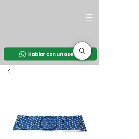
M
OT
CO
L
Hablar con un asesor