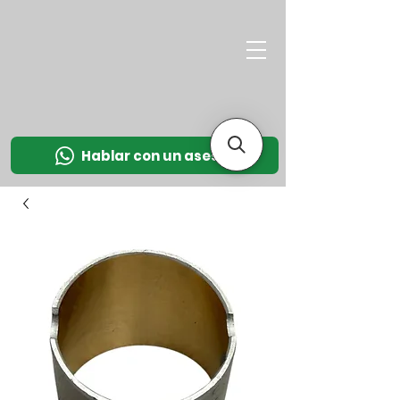
M
OT
CO
L
Hablar con un asesor