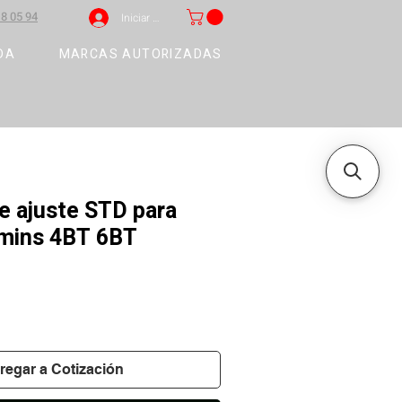
8 05 94
Iniciar sesión
DA
MARCAS AUTORIZADAS
e ajuste STD para
mins 4BT 6BT
regar a Cotización