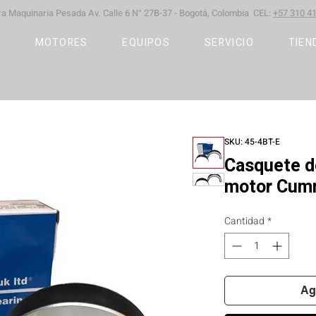
ara Maquinaria Pesada
Av. Calle 6 N° 27B-37 -
Bogotá, Colombia CEL:
+57 310 41
S
MOTORES
EQUIPOS
SERVICIO
TIEN
SKU: 45-4BT-E
Casquete d
motor Cum
Cantidad
*
Ag