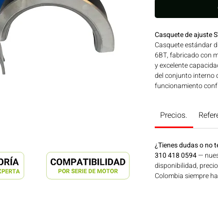
Casquete de ajuste
Casquete estándar 
6BT, fabricado con ma
y excelente capacida
del conjunto interno 
funcionamiento confi
industriales, agríco
condiciones de trabaj
Precios.
Refer
maquinaria agrícola,
energía disponible e
en Motores Colombia
¿Tienes dudas o no t
310 418 0594
— nues
disponibilidad, preci
Colombia siempre hay 