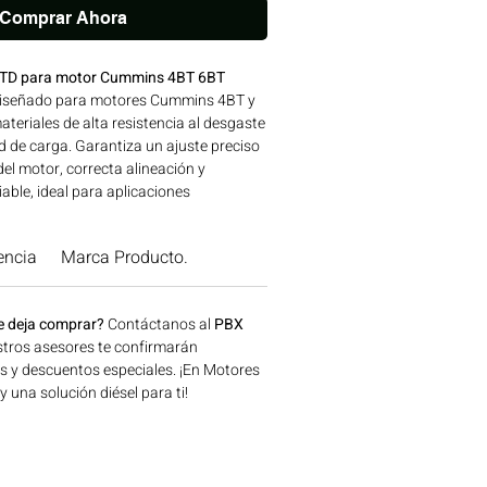
Comprar Ahora
 STD para motor Cummins 4BT 6BT
diseñado para motores Cummins 4BT y
teriales de alta resistencia al desgaste
d de carga. Garantiza un ajuste preciso
del motor, correcta alineación y
able, ideal para aplicaciones
las y de maquinaria pesada sometidas a
o exigentes. Ideal para aplicaciones en
encia
Marca Producto.
 construcción, minería y generación de
n Bogotá, Colombia. Consíguelo ahora
.
e deja comprar?
Contáctanos al
PBX
tros asesores te confirmarán
os y descuentos especiales. ¡En Motores
una solución diésel para ti!