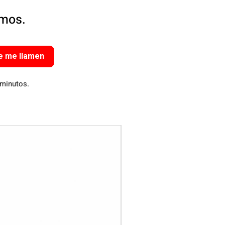
amos.
e me llamen
 minutos.