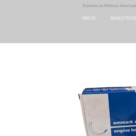
Expertos en Motores díesel p
M
OT
CO
L
INICIO
NOSOTRO