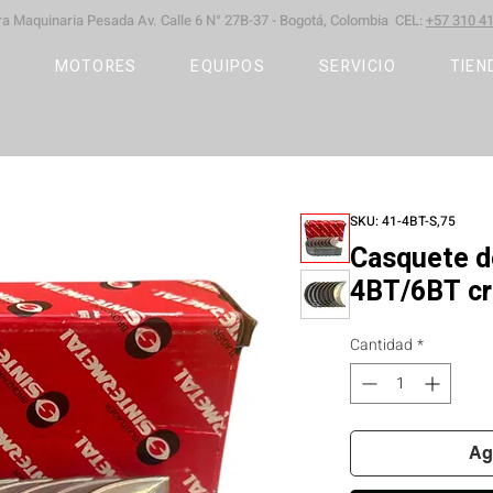
ara Maquinaria Pesada
Av. Calle 6 N° 27B-37 -
Bogotá, Colombia CEL:
+57 310 41
S
MOTORES
EQUIPOS
SERVICIO
TIEN
SKU: 41-4BT-S,75
Casquete d
4BT/6BT c
Cantidad
*
Ag