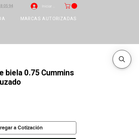
8 05 94
Iniciar sesión
DA
MARCAS AUTORIZADAS
e biela 0.75 Cummins
ruzado
regar a Cotización