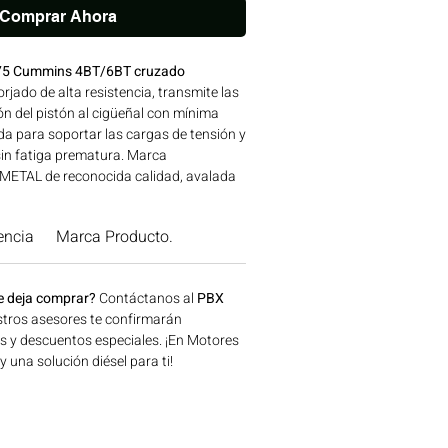
Comprar Ahora
0.75 Cummins 4BT/6BT cruzado
rjado de alta resistencia, transmite las
n del pistón al cigüeñal con mínima
a para soportar las cargas de tensión y
sin fatiga prematura. Marca
ETAL de reconocida calidad, avalada
res CUMMINS. Compatibilidad: SERIES
Línea: CUMMINS Ideal para aplicaciones
encia
Marca Producto.
la, construcción, minería y generación
e en Bogotá, Colombia. Consíguelo
lombia.
e deja comprar?
Contáctanos al
PBX
tros asesores te confirmarán
os y descuentos especiales. ¡En Motores
una solución diésel para ti!