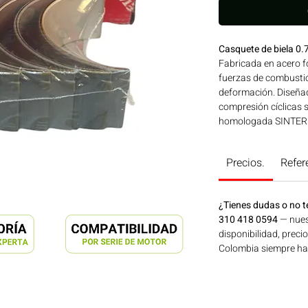
Casquete de biela 
Fabricada en acero fo
fuerzas de combustió
deformación. Diseñad
compresión cíclicas 
homologada SINTERM
para su uso en moto
4BT-6BT-6CT-14BT | 
Precios.
Refer
en maquinaria agríco
de energía disponibl
ahora en Motores Co
¿Tienes dudas o no t
310 418 0594
— nues
disponibilidad, preci
Colombia siempre hay 