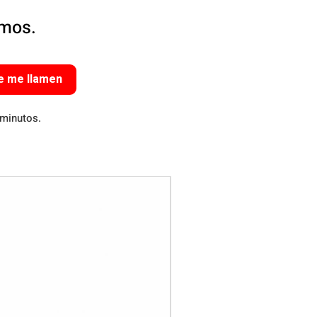
amos.
e me llamen
 minutos.