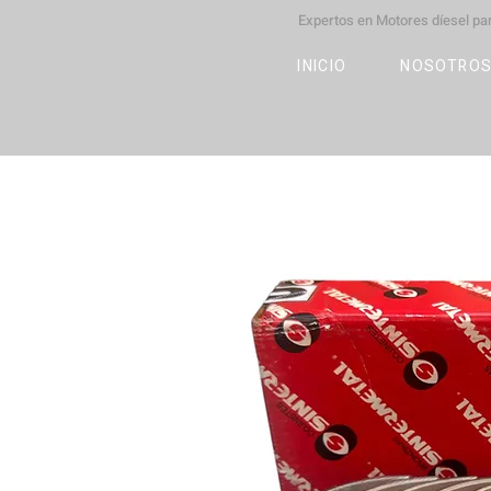
Expertos en Motores díesel p
M
OT
CO
L
INICIO
NOSOTRO