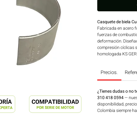
Casquete de biela C
Fabricada en acero fo
fuerzas de combustió
deformación. Diseñad
compresión cíclicas 
homologada KS GERM
para su uso en moto
4BT-6BT-6CT-14BT | 
Precios.
Refer
en maquinaria agríco
de energía disponibl
ahora en Motores Co
¿Tienes dudas o no t
310 418 0594
— nues
disponibilidad, preci
Colombia siempre hay 