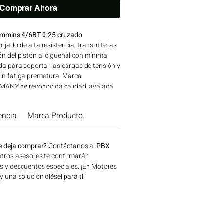
Comprar Ahora
ummins 4/6BT 0.25 cruzado
rjado de alta resistencia, transmite las
n del pistón al cigüeñal con mínima
a para soportar las cargas de tensión y
sin fatiga prematura. Marca
ANY de reconocida calidad, avalada
res CUMMINS. Compatibilidad: SERIES
Línea: CUMMINS Ideal para aplicaciones
encia
Marca Producto.
la, construcción, minería y generación
e en Bogotá, Colombia. Consíguelo
lombia.
e deja comprar?
Contáctanos al
PBX
tros asesores te confirmarán
os y descuentos especiales. ¡En Motores
una solución diésel para ti!