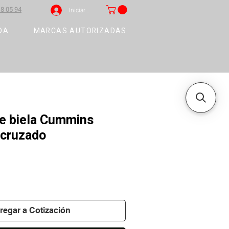
8 05 94
Iniciar sesión
DA
MARCAS AUTORIZADAS
e biela Cummins
 cruzado
regar a Cotización