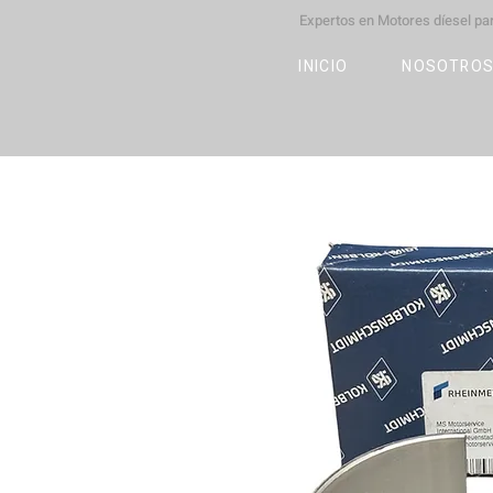
Expertos en Motores díesel p
M
OT
CO
L
INICIO
NOSOTRO