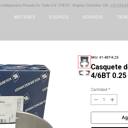
ara Maquinaria Pesada
Av. Calle 6 N° 27B-37 -
Bogotá, Colombia CEL:
+57 310 41
S
MOTORES
EQUIPOS
SERVICIO
TIEN
SKU: 41-4BT-K,25
Casquete d
4/6BT 0.25
Cantidad
*
Ag