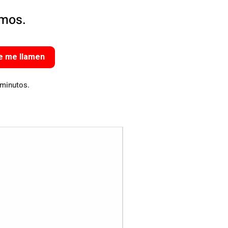
amos.
e me llamen
 minutos.